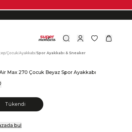
0
tep
/
Ç
ocuk
/
A
yakkabı
/
S
por
A
yakkabı
&
S
neaker
e
 Air Max 270 Çocuk Beyaz Spor Ayakkabı
Tükendi
zada bul