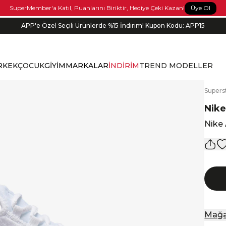
Üye Ol
SuperMember'a Katıl, Puanlarını Biriktir, Hediye Çeki Kazan!
APP'e Özel Seçili Ürünlerde %15 İndirim! Kupon Kodu: APP15
Bonus kartlara özel vade farksız taksit seçenekleri!
RKEK
ÇOCUK
GİYİM
MARKALAR
İNDİRİM
TREND MODELLER
S
upers
Nik
Nike
Mağa