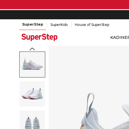
SuperStep
SuperKids
House of SuperStep
KADIN
E