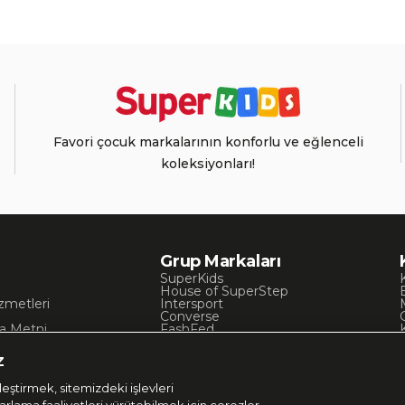
Favori çocuk markalarının konforlu ve eğlenceli
koleksiyonları!
Grup Markaları
SuperKids
House of SuperStep
zmetleri
Intersport
Converse
a Metni
FashFed
ı
Lacoste
Gant
z
Nautica
Occassion
eştirmek, sitemizdeki işlevleri
UNITED4