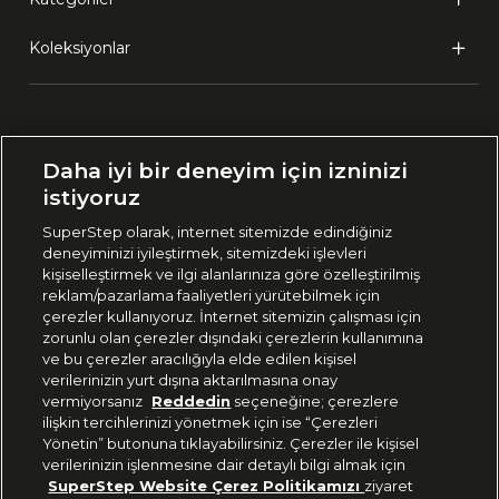
Koleksiyonlar
Ülke Seçimi:
Daha iyi bir deneyim için izninizi
🇹🇷
Türkiye
istiyoruz
SuperStep olarak, internet sitemizde edindiğiniz
deneyiminizi iyileştirmek, sitemizdeki işlevleri
444 37 36
kişiselleştirmek ve ilgi alanlarınıza göre özelleştirilmiş
reklam/pazarlama faaliyetleri yürütebilmek için
çerezler kullanıyoruz. İnternet sitemizin çalışması için
zorunlu olan çerezler dışındaki çerezlerin kullanımına
Uygulamadan Takip Edin
ve bu çerezler aracılığıyla elde edilen kişisel
verilerinizin yurt dışına aktarılmasına onay
vermiyorsanız
Reddedin
seçeneğine; çerezlere
ilişkin tercihlerinizi yönetmek için ise “Çerezleri
Yönetin” butonuna tıklayabilirsiniz. Çerezler ile kişisel
verilerinizin işlenmesine dair detaylı bilgi almak için
Bizi Takip Edin
SuperStep Website Çerez Politikamızı
ziyaret