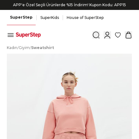
APP'e Özel Seçili Ürünlerde %15 İndirim! Kupon Kodu: APP15
Bonus kartlara özel vade farksız taksit seçenekleri!
SuperStep
SuperKids
House of SuperStep
0
K
adın
/
G
iyim
/
S
weatshirt