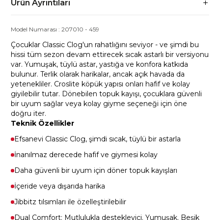
Ürün Ayrıntıları
Model Numarası :
207010
-
459
Çocuklar Classic Clog'un rahatlığını seviyor - ve şimdi bu
hissi tüm sezon devam ettirecek sıcak astarlı bir versiyonu
var. Yumuşak, tüylü astar, yastığa ve konfora katkıda
bulunur. Terlik olarak harikalar, ancak açık havada da
yetenekliler. Croslite köpük yapısı onları hafif ve kolay
giyilebilir tutar. Dönebilen topuk kayışı, çocuklara güvenli
bir uyum sağlar veya kolay giyme seçeneği için öne
doğru iter.
Teknik Özellikler
Efsanevi Classic Clog, şimdi sıcak, tüylü bir astarla
İnanılmaz derecede hafif ve giymesi kolay
Daha güvenli bir uyum için döner topuk kayışları
İçeride veya dışarıda harika
Jibbitz tılsımları ile özelleştirilebilir
Dual Comfort: Mutlulukla destekleyici. Yumuşak. Beşik