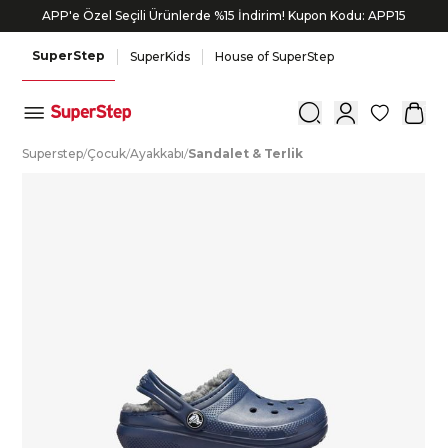
APP'e Özel Seçili Ürünlerde %15 İndirim! Kupon Kodu: APP15
Bonus kartlara özel vade farksız taksit seçenekleri!
SuperStep
SuperKids
House of SuperStep
0
S
uperstep
/
Ç
ocuk
/
A
yakkabı
/
S
andalet
&
T
erlik