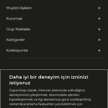
Müşteri İlişkileri
Kurumsal
Grup Markaları
Kategoriler
Koleksiyonlar
Ülke Seçimi:
Daha iyi bir deneyim için izninizi
🇹🇷
Türkiye
istiyoruz
SuperStep olarak, internet sitemizde edindiğiniz
deneyiminizi iyileştirmek, sitemizdeki işlevleri
444 37 36
kişiselleştirmek ve ilgi alanlarınıza göre özelleştirilmiş
reklam/pazarlama faaliyetleri yürütebilmek için