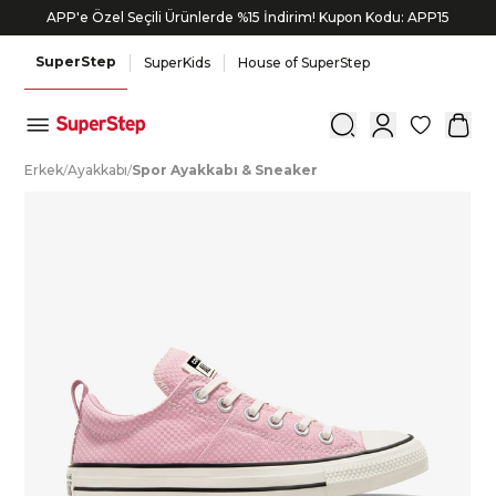
APP'e Özel Seçili Ürünlerde %15 İndirim! Kupon Kodu: APP15
SuperStep
SuperKids
House of SuperStep
0
E
rkek
/
A
yakkabı
/
S
por
A
yakkabı
&
S
neaker