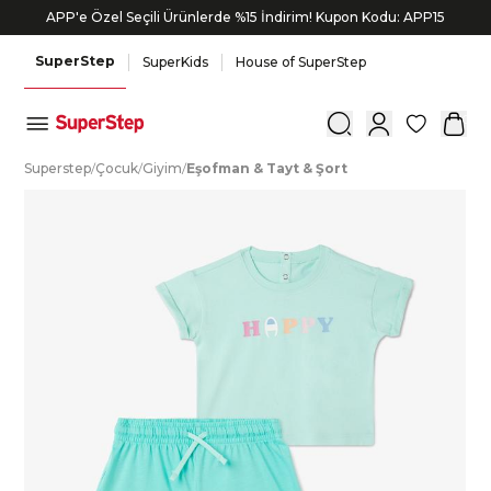
APP'e Özel Seçili Ürünlerde %15 İndirim! Kupon Kodu: APP15
SuperStep
SuperKids
House of SuperStep
0
S
uperstep
/
Ç
ocuk
/
G
iyim
/
E
şofman
&
T
ayt
&
Ş
ort