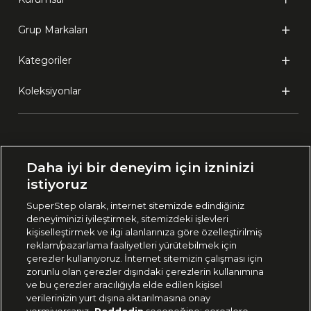
Grup Markaları
Kategoriler
Koleksiyonlar
Ülke Seçimi:
Daha iyi bir deneyim için izninizi
🇹🇷
Türkiye
istiyoruz
SuperStep olarak, internet sitemizde edindiğiniz
deneyiminizi iyileştirmek, sitemizdeki işlevleri
444 37 36
kişiselleştirmek ve ilgi alanlarınıza göre özelleştirilmiş
reklam/pazarlama faaliyetleri yürütebilmek için
çerezler kullanıyoruz. İnternet sitemizin çalışması için
zorunlu olan çerezler dışındaki çerezlerin kullanımına
Uygulamadan Takip Edin
ve bu çerezler aracılığıyla elde edilen kişisel
verilerinizin yurt dışına aktarılmasına onay