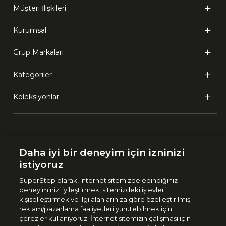
Müşteri İlişkileri
Kurumsal
Grup Markaları
Kategoriler
Koleksiyonlar
Ülke Seçimi:
Daha iyi bir deneyim için izninizi
🇹🇷
Türkiye
istiyoruz
SuperStep olarak, internet sitemizde edindiğiniz
deneyiminizi iyileştirmek, sitemizdeki işlevleri
444 37 36
kişiselleştirmek ve ilgi alanlarınıza göre özelleştirilmiş
reklam/pazarlama faaliyetleri yürütebilmek için
çerezler kullanıyoruz. İnternet sitemizin çalışması için