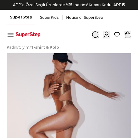
APP'e Özel Seçili Ürünlerde %15 İndirim! Kupon Kodu: APP15
Bonus kartlara özel vade farksız taksit seçenekleri!
SuperStep
SuperKids
House of SuperStep
0
K
adın
/
G
iyim
/
T
-shirt
&
P
olo