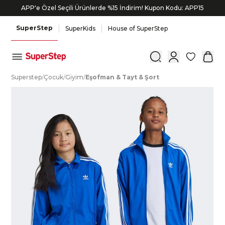
APP'e Özel Seçili Ürünlerde %15 İndirim! Kupon Kodu: APP15
Bonus kartlara özel vade farksız taksit seçenekleri!
SuperStep
SuperKids
House of SuperStep
0
S
uperstep
/
Ç
ocuk
/
G
iyim
/
E
şofman
&
T
ayt
&
Ş
ort