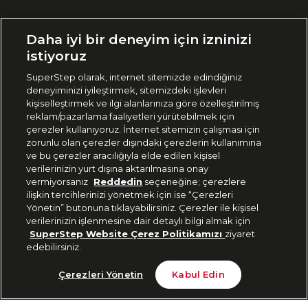
Ülke Seçimi:
Daha iyi bir deneyim için izninizi
🇹🇷
Türkiye
istiyoruz
SuperStep olarak, internet sitemizde edindiğiniz
deneyiminizi iyileştirmek, sitemizdeki işlevleri
444 37 36
kişiselleştirmek ve ilgi alanlarınıza göre özelleştirilmiş
reklam/pazarlama faaliyetleri yürütebilmek için
çerezler kullanıyoruz. İnternet sitemizin çalışması için
zorunlu olan çerezler dışındaki çerezlerin kullanımına
Uygulamadan Takip Edin
ve bu çerezler aracılığıyla elde edilen kişisel
verilerinizin yurt dışına aktarılmasına onay
vermiyorsanız
Reddedin
seçeneğine; çerezlere
ilişkin tercihlerinizi yönetmek için ise “Çerezleri
Yönetin” butonuna tıklayabilirsiniz. Çerezler ile kişisel
verilerinizin işlenmesine dair detaylı bilgi almak için
Bizi Takip Edin
SuperStep Website Çerez Politikamızı
ziyaret
edebilirsiniz.
Tükendi
Çerezleri Yönetin
Kabul Edin