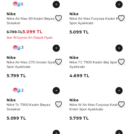
5
Nike Air Max 90 Kadın Beyaz Sneaker
Nike
Nike Air Max 90 Kadın Beyaz Sn
Nike Air Max Furyosa Kadın Kr
Nike
Nike
Ni
Nike Air Max 90 Kadın Beyaz
Nike Air Max Furyosa Kadın Krem
Sneaker
Spor Ayakkabı
5.099 TL
5.099 TL
6.799 TL
Son 10 Günün En Düşük Fiyatı
3
Nike Air Max 270 Unisex Siyah Spor Ayakkabı
Nike
Nike Air Max 270 Unisex Siyah Sp
Nike TC 7900 Kadın Bej Spor A
Nike
Nike 
Ni
Nike Air Max 270 Unisex Siyah
Nike TC 7900 Kadın Bej Spor
Spor Ayakkabı
Ayakkabı
5.799 TL
4.699 TL
2
Nike Tc 7900 Kadın Beyaz Sneaker
Nike
Nike Tc 7900 Kadın Beyaz Sneak
Nike W Air Max Furyosa Kadın
Nike
Nike
Ni
Nike Tc 7900 Kadın Beyaz
Nike W Air Max Furyosa Kadın
Sneaker
Krem Spor Ayakkabı
5.099 TL
5.799 TL