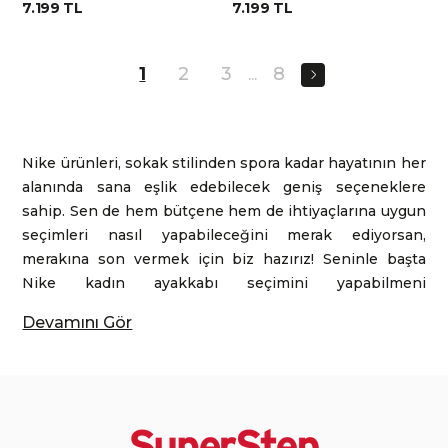
7.199 TL
7.199 TL
1
2
3
8
...
Nike ürünleri, sokak stilinden spora kadar hayatının her
alanında sana eşlik edebilecek geniş seçeneklere
sahip. Sen de hem bütçene hem de ihtiyaçlarına uygun
seçimleri nasıl yapabileceğini merak ediyorsan,
merakına son vermek için biz hazırız! Seninle başta
Nike kadın ayakkabı seçimini yapabilmeni
kolaylaştırmak için çok önemli ipuçlarını paylaşacağız.
Devamını Gör
Gün İçinde Eksiksiz Konfor
Nike spor ayakkabı modelleri, destekleyici taban
yapısıyla uzun yürüyüşlerde bile rahat etmene yardımcı
olur. Nike sneaker koleksiyonları hem tarzını