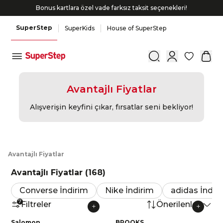
Bonus kartlara özel vade farksız taksit seçenekleri!
SuperStep
SuperKids
House of SuperStep
0
Avantajlı Fiyatlar
Alışverişin keyfini çıkar, fırsatlar seni bekliyor!
A
vantajlı
F
iyatlar
Avantajlı Fiyatlar
(
168
)
Converse İndirim
Nike İndirim
adidas İndir
7
Filtreler
Önerilenler
Salomon
BROOKS