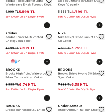
adidas Terrex Xperior Light
adidas Ultimate Uv Erkek Siyah
Windweave Erkek Turuncu Koşu
Koşu Rüzgarlık
Rüzgarlık
5.599 TL
4.799 TL
6.999 TL
5.999 TL
Son 10 Günün En Düşük Fiyatı
Son 10 Günün En Düşük Fiyatı
adidas Terrex Multi Printed Erkek Gri Koşu Rüzgarlık
adidas
adidas Terrex Multi Printed Erkek
Nike Uv Rpl Stride Jacket Erke
Nike
adida
Nik
adidas Terrex Multi Printed Erkek
Nike Uv Rpl Stride Jacket Erkek
Gri Koşu Rüzgarlık
Gri Ceket
3.289 TL
3.759 TL
4.699 TL
4.699 TL
Son 10 Günün En Düşük Fiyatı
Son 10 Günün En Düşük Fiyatı
2
Brooks High Point Waterproof 2 Erkek Turuncu Koşu Ceketi
BROOKS
Brooks High Point Waterproof 2 
Brooks Shield Hybrid 3.0 Erkek
BROOKS
Broo
Bro
Brooks High Point Waterproof 2
Brooks Shield Hybrid 3.0 Erkek
Erkek Turuncu Koşu Ceketi
Siyah Ceket
6.749 TL
6.399 TL
8.999 TL
7.999 TL
Son 10 Günün En Düşük Fiyatı
Son 10 Günün En Düşük Fiyatı
Brooks Run Visible 2.0 Erkek Beyaz Ceket
BROOKS
Brooks Run Visible 2.0 Erkek Be
Under Armour Trail Run Erkek 
Under Armour
Broo
Und
Brooks Run Visible 2.0 Erkek
Under Armour Trail Run Erkek