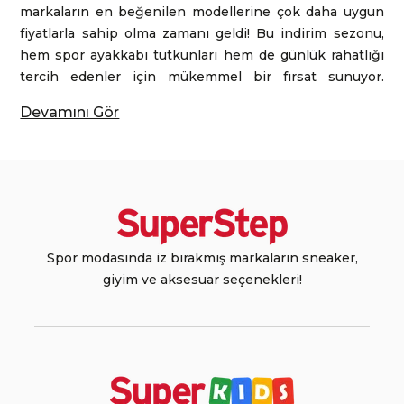
markaların en beğenilen modellerine çok daha uygun
fiyatlarla sahip olma zamanı geldi! Bu indirim sezonu,
hem spor ayakkabı tutkunları hem de günlük rahatlığı
tercih edenler için mükemmel bir fırsat sunuyor.
Ayakkabılar, spor giyim ürünleri ve daha fazlasını
Devamını Gör
keşfetmeye hazır ol. SuperStep’te, her sezon seni
memnun edecek harika ürünler bulacaksın.
Sneaker İndirim Fırsatları ile Adımlarını Yenile
Sneaker, sadece spor yaparken değil, günlük hayatta da
rahatlık ve tarzı bir arada sunuyor. SuperStep’in
sneaker indirim
fırsatları, dolabını yenilemek isteyenler
Spor modasında iz bırakmış markaların sneaker,
için harika bir seçenek sunuyor. İster sportif bir stilin
giyim ve aksesuar seçenekleri!
peşinde ol, ister daha casual bir görünüm hedefle,
burada aradığın her şey var. Sneaker dünyasında öne
çıkan markalar, en popüler modelleriyle bu indirim
döneminde yerini alıyor. Hafif, rahat ve dayanıklı
sneaker’lar her ortamda seni rahat ettirecek.