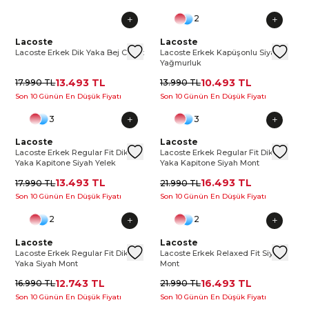
2
Lacoste Erkek Dik Yaka Bej Ceket
Lacoste
Lacoste Erkek Dik Yaka Bej Ceke
Lacoste Erkek Kapüşonlu Siya
Lacoste
Laco
La
Lacoste Erkek Dik Yaka Bej Ceket
Lacoste Erkek Kapüşonlu Siyah
Yağmurluk
13.493 TL
10.493 TL
17.990 TL
13.990 TL
Son 10 Günün En Düşük Fiyatı
Son 10 Günün En Düşük Fiyatı
3
3
Lacoste Erkek Regular Fit Dik Yaka Kapitone Siyah Yelek
Lacoste
Lacoste Erkek Regular Fit Dik Ya
Lacoste Erkek Regular Fit Dik
Lacoste
Lacos
Lac
Lacoste Erkek Regular Fit Dik
Lacoste Erkek Regular Fit Dik
Yaka Kapitone Siyah Yelek
Yaka Kapitone Siyah Mont
13.493 TL
16.493 TL
17.990 TL
21.990 TL
Son 10 Günün En Düşük Fiyatı
Son 10 Günün En Düşük Fiyatı
2
2
Lacoste Erkek Regular Fit Dik Yaka Siyah Mont
Lacoste
Lacoste Erkek Regular Fit Dik Y
Lacoste Erkek Relaxed Fit Siy
Lacoste
Lacos
La
Lacoste Erkek Regular Fit Dik
Lacoste Erkek Relaxed Fit Siyah
Yaka Siyah Mont
Mont
12.743 TL
16.493 TL
16.990 TL
21.990 TL
Son 10 Günün En Düşük Fiyatı
Son 10 Günün En Düşük Fiyatı