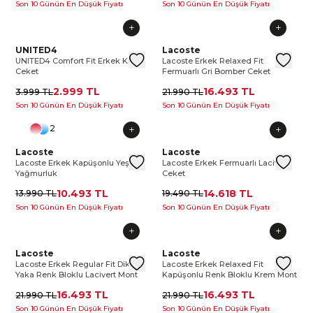
Son 10 Günün En Düşük Fiyatı
Son 10 Günün En Düşük Fiyatı
UNITED4 Comfort Fit Erkek Krem Ceket
UNITED4
UNITED4 Comfort Fit Erkek Kre
Lacoste Erkek Relaxed Fit Fer
Lacoste
UNIT
La
UNITED4 Comfort Fit Erkek Krem
Lacoste Erkek Relaxed Fit
Ceket
Fermuarlı Gri Bomber Ceket
2.999 TL
16.493 TL
3.999 TL
21.990 TL
Son 10 Günün En Düşük Fiyatı
Son 10 Günün En Düşük Fiyatı
2
Lacoste Erkek Kapüşonlu Yeşil Yağmurluk
Lacoste
Lacoste Erkek Kapüşonlu Yeşil Y
Lacoste Erkek Fermuarlı Laciv
Lacoste
Laco
Lac
Lacoste Erkek Kapüşonlu Yeşil
Lacoste Erkek Fermuarlı Lacivert
Yağmurluk
Ceket
10.493 TL
14.618 TL
13.990 TL
19.490 TL
Son 10 Günün En Düşük Fiyatı
Son 10 Günün En Düşük Fiyatı
Lacoste Erkek Regular Fit Dik Yaka Renk Bloklu Lacivert Mo
Lacoste
Lacoste Erkek Regular Fit Dik Ya
Lacoste Erkek Relaxed Fit Ka
Lacoste
Lacos
La
Lacoste Erkek Regular Fit Dik
Lacoste Erkek Relaxed Fit
Yaka Renk Bloklu Lacivert Mont
Kapüşonlu Renk Bloklu Krem Mont
16.493 TL
16.493 TL
21.990 TL
21.990 TL
Son 10 Günün En Düşük Fiyatı
Son 10 Günün En Düşük Fiyatı